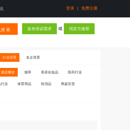
登录
|
免费注册
讯
或
发布培训需求
找官方推荐
搜 索
行业背景
名企背景
酒店餐饮
烟草
美容化妆品
医药行业
品行业
体育用品
快消品
商超百货