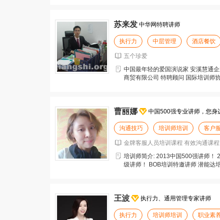
苏来发
中华网特聘讲师
执行力
中层管理
酒店餐饮
五个珍爱
中国最年轻的爱国演说家 安溪慧通企
商贸有限公司 特聘顾问 国际培训师协
感恩教育
曹丽娜
中国500强专业讲师，您身
沟通技巧
培训师培训
客户
金牌客服人员培训课程 有效沟通课程
培训师简介: 2013中国500强讲师！
级讲师！ BOB培训特邀讲师 潜能达
王波
执行力、通用管理专家讲师
执行力
培训师培训
职业素