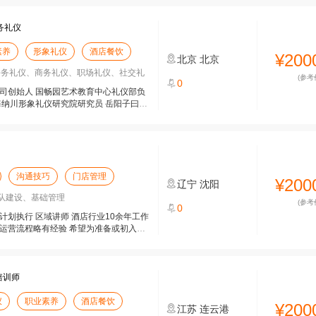
务礼仪
素养
形象礼仪
酒店餐饮
¥200
北京
北京
、公务礼仪、商务礼仪、职场礼仪、社交礼
(参考
0
司创始人 国畅园艺术教育中心礼仪部负
海纳川形象礼仪研究院研究员 岳阳子曰文
沟通技巧
门店管理
¥200
辽宁
沈阳
队建设、基础管理
(参考
0
计划执行 区域讲师 酒店行业10余年工作
运营流程略有经验 希望为准备或初入酒
培训师
仪
职业素养
酒店餐饮
¥200
江苏
连云港