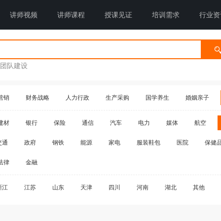
讲师视频
讲师课程
授课见证
培训需求
行业资
团队建设
营销
财务战略
人力行政
生产采购
国学养生
婚姻亲子
建材
银行
保险
通信
汽车
电力
媒体
航空
交通
政府
钢铁
能源
家电
服装鞋包
医院
保健
法律
金融
浙江
江苏
山东
天津
四川
河南
湖北
其他