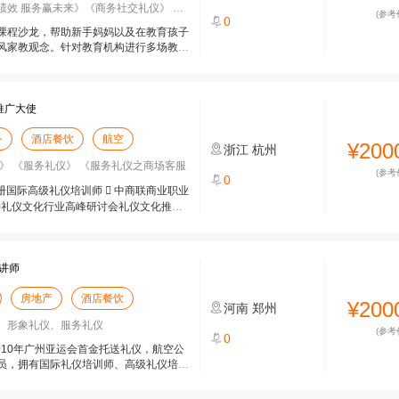
 服务赢未来》《商务社交礼仪》 形象
(参考
0
课程沙龙，帮助新手妈妈以及在教育孩子
风家教观念。针对教育机构进行多场教师
推广大使
务
酒店餐饮
航空
¥200
浙江
杭州
》 《服务礼仪》 《服务礼仪之商场客服
(参考
0
注册国际高级礼仪培训师  中商联商业职业
20礼仪文化行业高峰研讨会礼仪文化推广
讲师
房地产
酒店餐饮
¥200
河南
郑州
、形象礼仪、服务礼仪
(参考
0
010年广州亚运会首金托送礼仪，航空公
员，拥有国际礼仪培训师、高级礼仪培训