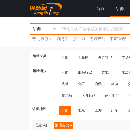
首页
讲师
热门搜索：
领导力
执行力
沟通技巧
中层管理
领域大类：
不限
互联网
领导管理
市场
领域细分：
不限
服装行业
房地产
家居
机械
化工
物流
旅游
农产品
玩具礼品
商业地产
讲师地区：
不限
北京
上海
广东
已选条件：
酒店餐饮 ×