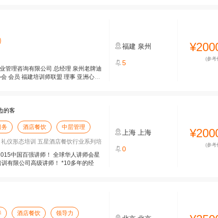
¥200
福建
泉州
(参考
5
业管理咨询有限公司 总经理 泉州老牌迪
会 会员 福建培训师联盟 理事 亚洲心灵
边的客
服务
酒店餐饮
中层管理
¥200
上海
上海
 礼仪形态培训 五星酒店餐饮行业系列培
(参考
0
 2015中国百强讲师！ 全球华人讲师会星
培训有限公司高级讲师！ *10多年的经
养
酒店餐饮
领导力