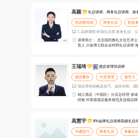
高颖
礼仪讲师、商务礼仪讲师、政
培训师培训
商务礼仪
职业
1.品牌课程-职场礼仪类 政务礼仪
讲师简介： 北京国韵雅礼文化艺术公
责人 川渝博士联合会特聘礼仪讲师 
化特聘形体礼仪
王瑞琦
酒店管理培训师
酒店餐饮
中层管理
领导力
酒店营销策略及技巧、成本控制、团
锦江酒店（中国区）分店总经理 省域
经验 对星级酒店服务规范及连锁品牌
店行业的基中
高慧宇
IPA金牌礼仪讲师高级礼仪
沟通技巧
商务礼仪
形象礼