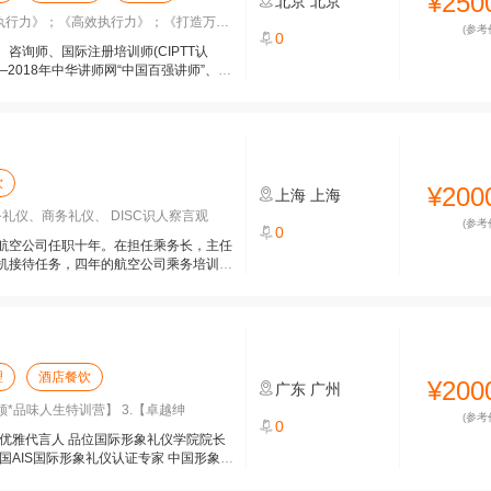
¥250
北京
北京
行力》；《高效执行力》；《打造万众一心
(参考
0
咨询师、国际注册培训师(CIPTT认
—2018年中华讲师网“中国百强讲师”、中
饮
¥200
上海
上海
礼仪、商务礼仪、 DISC识人察言观
(参考
0
航空公司任职十年。在担任乘务长，主任
机接待任务，四年的航空公司乘务培训经
理
酒店餐饮
¥200
广东
广州
领*品味人生特训营】 3.【卓越绅
(参考
0
优雅代言人 品位国际形象礼仪学院院长
国AIS国际形象礼仪认证专家 中国形象礼