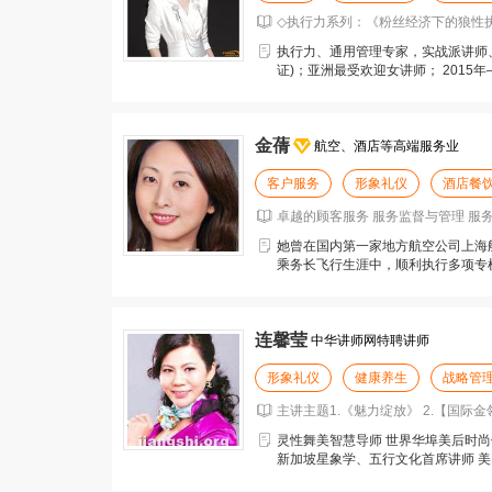
◇执行力系列：《粉丝经济下的狼性执
执行力、通用管理专家，实战派讲师、
证)；亚洲最受欢迎女讲师； 2015年
国讲师
金蒨
航空、酒店等高端服务业
客户服务
形象礼仪
酒店餐
卓越的顾客服务 服务监督与管理 服务
她曾在国内第一家地方航空公司上海
乘务长飞行生涯中，顺利执行多项专
验，并每年乘务员的招
连馨莹
中华讲师网特聘讲师
形象礼仪
健康养生
战略管
主讲主题1.《魅力绽放》 2.【国际金
灵性舞美智慧导师 世界华埠美后时尚
新加坡星象学、五行文化首席讲师 美
仪协会首席