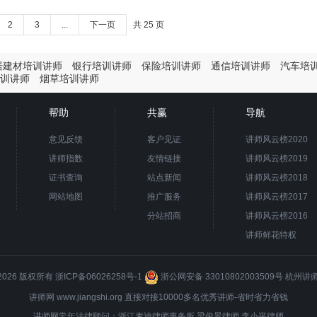
2
3
...
下一页
共 25 页
居建材培训讲师
银行培训讲师
保险培训讲师
通信培训讲师
汽车培
训讲师
烟草培训讲师
帮助
共赢
导航
意见反馈
客户见证
讲师风云榜2020
讲师指数
友情链接
讲师风云榜2019
证书查询
站点新闻
讲师风云榜2018
网站地图
推广服务
讲师风云榜2017
分站招商
讲师风云榜2016
讲师鲜花特权
8-2026 版权所有
浙ICP备06026258号-1
浙公网安备 33010802003509号
杭州讲
讲师网 www.jiangshi.org 直接对接10000多名优秀讲师-省时省力省钱
讲师网常年法律顾问：浙江麦迪律师事务所
梁俊景
律师 李小平律师